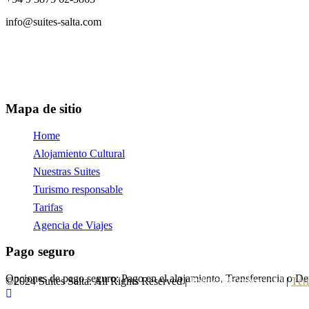
info@suites-salta.com
Mapa de sitio
Home
Alojamiento Cultural
Nuestras Suites
Turismo responsable
Tarifas
Agencia de Viajes
Pago seguro
Opciones de pago seguro: Pago en el alojamiento, Transferencia o De
©2024 Suites Salta. All Rights Reserved |
Política de privacidad
|
Tér