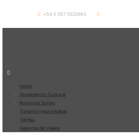
+54 9 387 5623863
info@suites-sal
Home
Alojamiento Cultural
Nuestras Suites
Turismo responsable
Tarifas
Agencia de Viajes